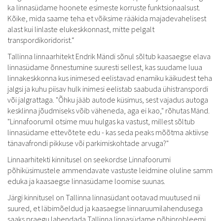
ka linnasüdame hoonete esimeste korruste funktsionaalsust.
Kõike, mida saame teha et võiksime rääkida majadevahelisest
alast kui linlaste elukeskkonnast, mitte pelgalt
transpordikoridorist.“
Tallinna linnaarhitekt Endrik Mändi sõnul sõltub kaasaegse elava
linnasüdame õnnestumine suuresti sellest, kas suudame luua
linnakeskkonna kus inimesed eelistavad enamiku käikudest teha
jalgsi ja kuhu piisav hulk inimesi eelistab saabuda ühistranspordi
või jalgrattaga. "Õhku jääb autode küsimus, sest vajadus autoga
kesklinna jõudmiseks võib väheneda, aga ei kao," rõhutas Mänd.
"Linnafoorumil otsime muu hulgas ka vastust, millest sõltub
linnasüdame ettevõtete edu - kas seda peaks mõõtma aktiivse
tänavafrondi pikkuse või parkimiskohtade arvuga?"
Linnaarhitekti kinnitusel on seekordse Linnafoorumi
põhiküsimustele ammendavate vastuste leidmine oluline samm
eduka ja kaasaegse linnasüdame loomise suunas.
Järgi kinnitusel on Tallinna linnasüdant ootavad muutused nii
suured, et läbimõeldud ja kaasaegse linnaruumilahendusega
saaks praegu lahendada Tallinna linnasüdame põhiprobleemi,