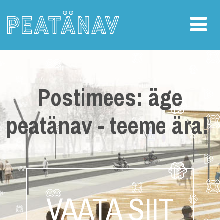
Postimees: äge
peatänav - teeme ära!
VAATA SIIT