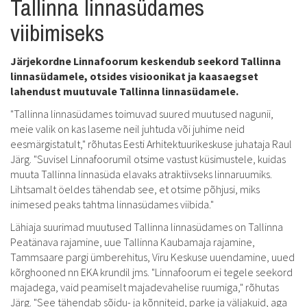
Tallinna linnasüdames
viibimiseks
Järjekordne Linnafoorum keskendub seekord Tallinna
linnasüdamele, otsides visioonikat ja kaasaegset
lahendust muutuvale Tallinna linnasüdamele.
"Tallinna linnasüdames toimuvad suured muutused nagunii,
meie valik on kas laseme neil juhtuda või juhime neid
eesmärgistatult," rõhutas Eesti Arhitektuurikeskuse juhataja Raul
Järg. "Suvisel Linnafoorumil otsime vastust küsimustele, kuidas
muuta Tallinna linnasüda elavaks atraktiivseks linnaruumiks.
Lihtsamalt öeldes tähendab see, et otsime põhjusi, miks
inimesed peaks tahtma linnasüdames viibida."
Lähiaja suurimad muutused Tallinna linnasüdames on Tallinna
Peatänava rajamine, uue Tallinna Kaubamaja rajamine,
Tammsaare pargi ümberehitus, Viru Keskuse uuendamine, uued
kõrghooned nn EKA krundil jms. "Linnafoorum ei tegele seekord
majadega, vaid peamiselt majadevahelise ruumiga," rõhutas
Järg. "See tähendab sõidu- ja kõnniteid, parke ja väljakuid, aga