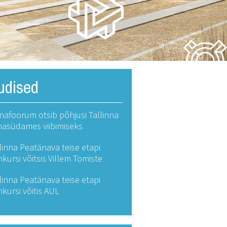
udised
nafoorum otsib põhjusi Tallinna
nasüdames viibimiseks
linna Peatänava teise etapi
kursi võitsis Villem Tomiste
linna Peatänava teise etapi
kursi võitis AUL