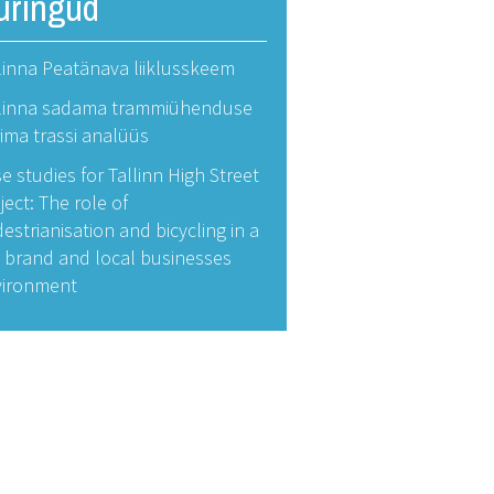
uringud
linna Peatänava liiklusskeem
llinna sadama trammiühenduse
ima trassi analüüs
e studies for Tallinn High Street
ject: The role of
estrianisation and bicycling in a
y brand and local businesses
vironment