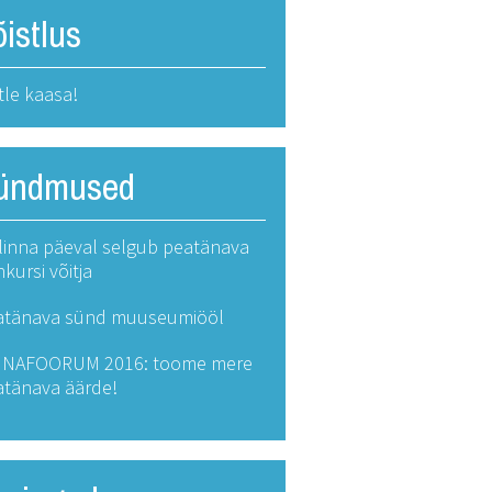
istlus
le kaasa!
ündmused
linna päeval selgub peatänava
kursi võitja
atänava sünd muuseumiööl
NNAFOORUM 2016: toome mere
atänava äärde!