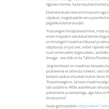
ligipääs merele, tuulevarjulised kohad 
Ebameeldivaks teevad linnaruumi aga li
väljakud, magistraalide serva joonitud ke
jalgsiliikumismarsruudid.
"Kaasaegne linnaplaneerimine, mida esi
enam majadest ääristatud teedevõrguna,
on ilmselgelt maailmas liikunud ja näin
väljatoodu on just see, millel rajaneb 
ruum erinevateks tegevusteks, autolii
linnaga - see kõik on ka Tallinna Peatän
Järgi kinnitusel on maailmas tänaseks hu
probleeme ei lahenda rohkem, vaid vähe
tuliseid vaidlusi otsustati oluline tänav 
"Kopenhaagenis, tänases maailma jalgra
läbi südalinna. Mõte autoliikluse rahust
pahameele ja sarkasmiga, aga täna on 
linnaruumist."
Vaata gümnasistide
ettepanekuid Talli