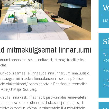
Võ
Mõt
S
ad mitmekülgsemat linnaruumi
Tal
kon
aruumi parendamiseks kinnitavad, et magistraalikeskse
ödas.
Pe
urikooli raames Tallinna südalinna linnaruumi analüüsisid,
kaasaegse, inimkeskse linnaplaneerimise ühe põhilise
LI
r, vaid elukeskkond," sõnas noortele Peatänava-teemalise
Pe
kuse juhataja Raul Järg.
et Tallinna kesklinnas napib just võimalusi erinevateks
naruum ka selgeid ühendusi, hubasust ja mängulisust.
divaks rohelus, võimalus erinevateks liikumisviisideks,