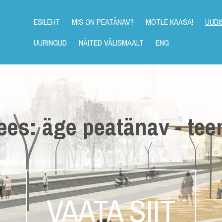
ESILEHT
MIS ON PEATÄNAV?
MÕTLE KAASA!
UUDI
UURINGUD
NÄITED VÄLISMAALT
ENG
ees: äge peatänav - tee
VAATA SIIT